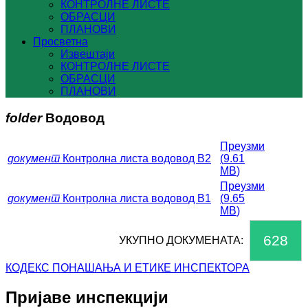
КОНТРОЛНЕ ЛИСТЕ
ОБРАСЦИ
ПЛАНОВИ
Просветна
Извештаји
КОНТРОЛНЕ ЛИСТЕ
ОБРАСЦИ
ПЛАНОВИ
folder
Водовод
Преузми
документ
Контролна листа водовод В2
(
9.61
MB
)
Преузми
документ
Контролна листа водовод В1
(
9.65
MB
)
628
УКУПНО ДОКУМЕНАТА:
КОДЕКС ПОНАШАЊА И ЕТИКЕ ИНСПЕКТОРА
Пријаве инспекцији