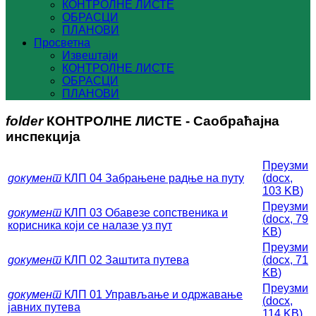
КОНТРОЛНЕ ЛИСТЕ
ОБРАСЦИ
ПЛАНОВИ
Просветна
Извештаји
КОНТРОЛНЕ ЛИСТЕ
ОБРАСЦИ
ПЛАНОВИ
folder
КОНТРОЛНЕ ЛИСТЕ - Саобраћајна
инспекција
Преузми
документ
КЛП 04 Забрањене радње на путу
(
docx,
103 KB
)
Преузми
документ
КЛП 03 Обавезе сопственика и
(
docx,
79
корисника који се налазе уз пут
KB
)
Преузми
документ
КЛП 02 Заштита путева
(
docx,
71
KB
)
Преузми
документ
КЛП 01 Управљање и одржавање
(
docx,
јавних путева
114 KB
)