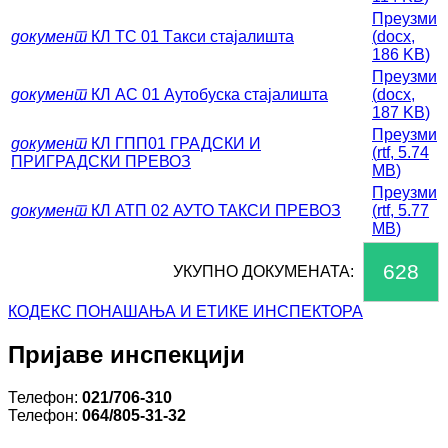
Преузми
документ
КЛ ТС 01 Tакси стајалишта
(
docx,
186 KB
)
Преузми
документ
КЛ АС 01 Aутобуска стајалишта
(
docx,
187 KB
)
Преузми
документ
КЛ ГПП01 ГРАДСКИ И
(
rtf,
5.74
ПРИГРАДСКИ ПРЕВОЗ
MB
)
Преузми
документ
КЛ АТП 02 АУТО ТАКСИ ПРЕВОЗ
(
rtf,
5.77
MB
)
628
УКУПНО ДОКУМЕНАТА:
КОДЕКС ПОНАШАЊА И ЕТИКЕ ИНСПЕКТОРА
Пријаве инспекцији
Телефон:
021/706-310
Телефон:
064/805-31-32