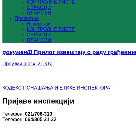
КОНТРОЛНЕ ЛИСТЕ
ОБРАСЦИ
ПЛАНОВИ
Просветна
Извештаји
КОНТРОЛНЕ ЛИСТЕ
ОБРАСЦИ
ПЛАНОВИ
документ
Прилог извештају о раду грађевинс
Преузми
(
docx,
21 KB
)
КОДЕКС ПОНАШАЊА И ЕТИКЕ ИНСПЕКТОРА
Пријаве инспекцији
Телефон:
021/706-310
Телефон:
064/805-31-32