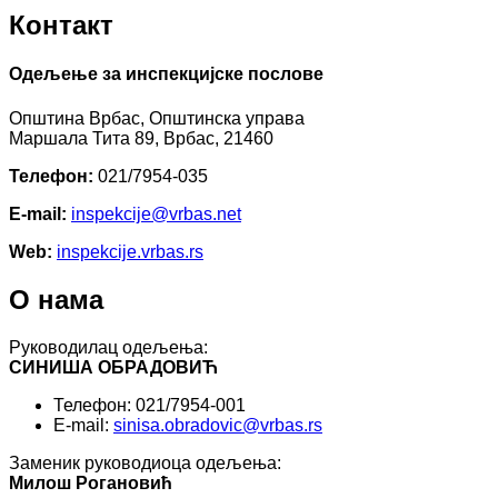
Контакт
Одељење за инспекцијске послове
Општина Врбас, Општинска управа
Маршала Тита 89, Врбас, 21460
Телефон:
021/7954-035
E-mail:
inspekcijе@vrbas.net
Web:
inspekcije.vrbas.rs
О нама
Руководилац одељења:
СИНИША ОБРАДОВИЋ
Телефон: 021/7954-001
E-mail:
sinisa.obradovic@vrbas.rs
Заменик руководиоца одељења:
Милош Рогановић