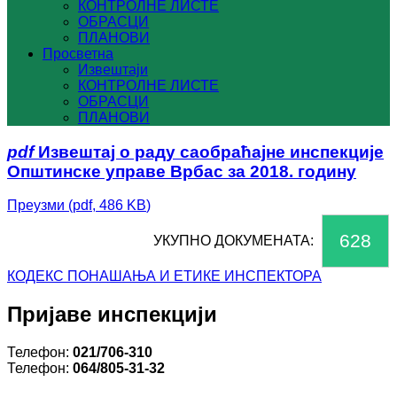
КОНТРОЛНЕ ЛИСТЕ
ОБРАСЦИ
ПЛАНОВИ
Просветна
Извештаји
КОНТРОЛНЕ ЛИСТЕ
ОБРАСЦИ
ПЛАНОВИ
pdf
Извештај о раду саобраћајне инспекције
Општинске управе Врбас за 2018. годину
Преузми
(
pdf,
486 KB
)
628
УКУПНО ДОКУМЕНАТА:
КОДЕКС ПОНАШАЊА И ЕТИКЕ ИНСПЕКТОРА
Пријаве инспекцији
Телефон:
021/706-310
Телефон:
064/805-31-32